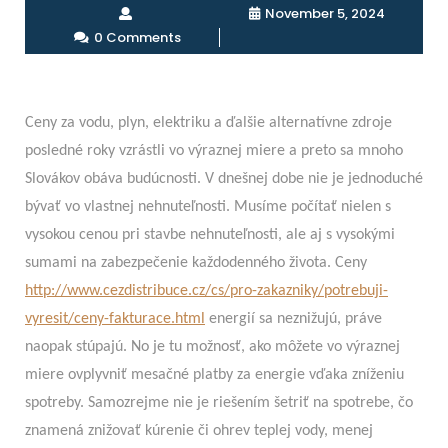
November 5, 2024
0 Comments
Ceny za vodu, plyn, elektriku a ďalšie alternatívne zdroje
posledné roky vzrástli vo výraznej miere a preto sa mnoho
Slovákov obáva budúcnosti. V dnešnej dobe nie je jednoduché
bývať vo vlastnej nehnuteľnosti. Musíme počítať nielen s
vysokou cenou pri stavbe nehnuteľnosti, ale aj s vysokými
sumami na zabezpečenie každodenného života. Ceny
http://www.cezdistribuce.cz/cs/pro-zakazniky/potrebuji-
vyresit/ceny-fakturace.html
energií sa neznižujú, práve
naopak stúpajú. No je tu možnosť, ako môžete vo výraznej
miere ovplyvniť mesačné platby za energie vďaka zníženiu
spotreby. Samozrejme nie je riešením šetriť na spotrebe, čo
znamená znižovať kúrenie či ohrev teplej vody, menej