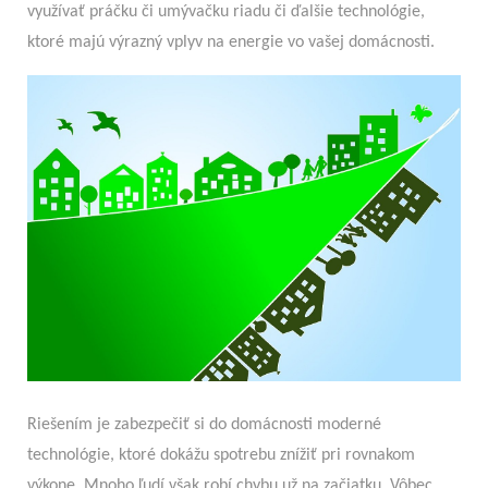
využívať práčku či umývačku riadu či ďalšie technológie,
ktoré majú výrazný vplyv na energie vo vašej domácnosti.
Riešením je zabezpečiť si do domácnosti moderné
technológie, ktoré dokážu spotrebu znížiť pri rovnakom
výkone. Mnoho ľudí však robí chybu už na začiatku. Vôbec