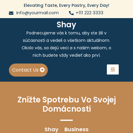
Skip
Elevating Taste, Every Pastry, Every Day!
to
info@yourmail.com
+111 222 3333
content
Shay
Podnecujeme vás k tomu, aby ste žili v
súčasnosti a vedeli o všetkom aktuálnom.
Okolo vás, sa dejú veci a s našim webom, o
nich budete vždy vedieť ako prví.
Contact Us
Znížte Spotrebu Vo Svojej
Domácnosti
Shay
Business