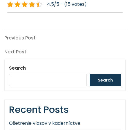
4.5/5 - (15 votes)
Post
Previous
Previous Post
Post
navigation
Next
Next Post
Post
Search
Search
Recent Posts
Ošetrenie vlasov v kaderníctve