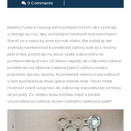
0 Comments
Niektorí ľudia si naozaj veľmi potrpia na tom ako vyzerajú
a starajú sa o to, aby za každých okolností boli bezchybní.
Starať sa o seba by sme sa mali všetci. Nie každý je ale
zvyknutý navštevovať kozmetické salóny, kde sa o krásnu
pleť či telo postarajú na slovo vzaté odborníčky na
profesionálnej úrovni. Už dávno neplatí, že v takomto salóne
prídete len na hĺbkové čistenie pleti či výživnú masku,
prípadne úpravu obočia. Kozmetické salóny a starostlivosť
v nich ponúkaná je dnes úplne niekde inde. Teraz máte
možnosť zveriť svoje telo do odbornej starostlivosti od hlavy
až po päty. Čo všetko teda môžete nájsť a žiadať
v kozmetickom salóne okrem bežného ošetrenia pleti?