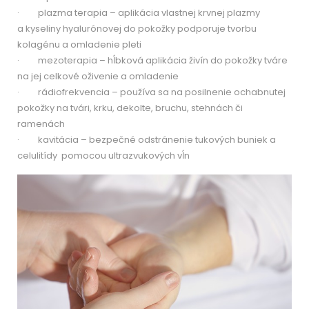
· plazma terapia – aplikácia vlastnej krvnej plazmy
a kyseliny hyalurónovej do pokožky podporuje tvorbu
kolagénu a omladenie pleti
· mezoterapia – hĺbková aplikácia živín do pokožky tváre
na jej celkové oživenie a omladenie
· rádiofrekvencia – používa sa na posilnenie ochabnutej
pokožky na tvári, krku, dekolte, bruchu, stehnách či
ramenách
· kavitácia – bezpečné odstránenie tukových buniek a
celulitídy pomocou ultrazvukových vĺn