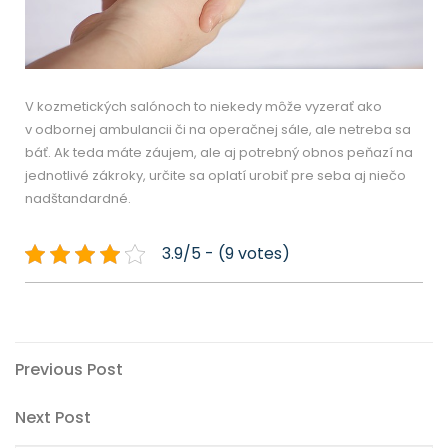
V kozmetických salónoch to niekedy môže vyzerať ako
v odbornej ambulancii či na operačnej sále, ale netreba sa
báť. Ak teda máte záujem, ale aj potrebný obnos peňazí na
jednotlivé zákroky, určite sa oplatí urobiť pre seba aj niečo
nadštandardné.
3.9/5 - (9 votes)
Post
Previous
Previous Post
Post
navigation
Next
Next Post
Post