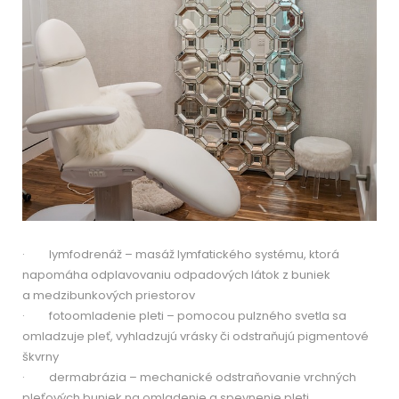
· lymfodrenáž – masáž lymfatického systému, ktorá
napomáha odplavovaniu odpadových látok z buniek
a medzibunkových priestorov
· fotoomladenie pleti – pomocou pulzného svetla sa
omladzuje pleť, vyhladzujú vrásky či odstraňujú pigmentové
škvrny
· dermabrázia – mechanické odstraňovanie vrchných
pleťových buniek na omladenie a spevnenie pleti