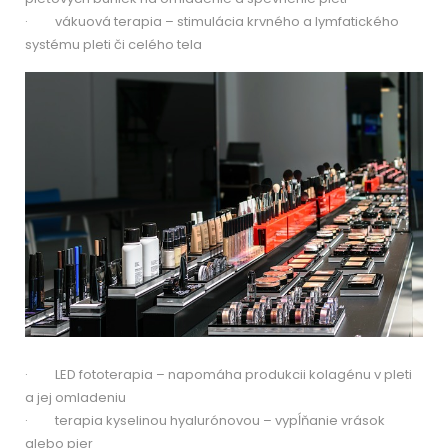
· vákuová terapia – stimulácia krvného a lymfatického
systému pleti či celého tela
· LED fototerapia – napomáha produkcii kolagénu v pleti
a jej omladeniu
· terapia kyselinou hyalurónovou – vypĺňanie vrások
alebo pier