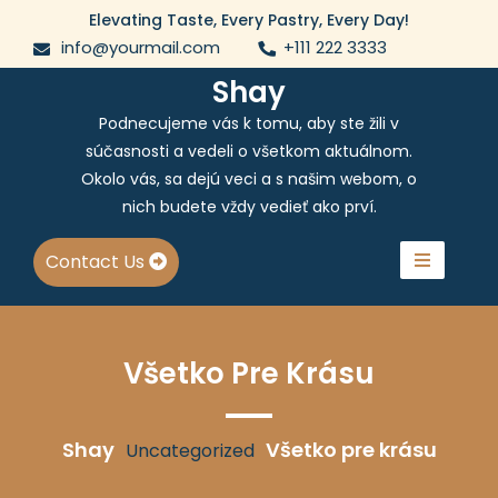
Skip
Elevating Taste, Every Pastry, Every Day!
to
info@yourmail.com
+111 222 3333
content
Shay
Podnecujeme vás k tomu, aby ste žili v
súčasnosti a vedeli o všetkom aktuálnom.
Okolo vás, sa dejú veci a s našim webom, o
nich budete vždy vedieť ako prví.
Contact Us
Všetko Pre Krásu
Shay
Všetko pre krásu
Uncategorized