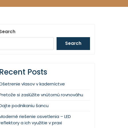
Search
Search
Recent Posts
Ošetrenie vlasov v kaderníctve
Pretože si zaslúžite vnútornú rovnováhu
Dajte podnikaniu šancu
Moderné riešenie osvetlenia – LED
reflektory a ich využitie v praxi