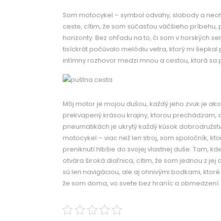
Som motocykel – symbol odvahy, slobody a neoh
ceste, cítim, že som súčasťou väčšieho príbehu,
horizonty. Bez ohľadu na to, či som v horských s
tisíckrát počúvalo melódiu vetra, ktorý mi šepkal 
intímny rozhovor medzi mnou a cestou, ktorá sa 
Môj motor je mojou dušou, každý jeho zvuk je ak
prekvapený krásou krajiny, ktorou prechádzam, c
pneumatikách je ukrytý každý kúsok dobrodružst
motocykel – viac než len stroj, som spoločník, kto
preniknutí hlbšie do svojej vlastnej duše. Tam, k
otvára široká diaľnica, cítim, že som jednou z jej
sú len navigáciou, ale aj ohnivými bodkami, ktoré
že som doma, vo svete bez hraníc a obmedzení.