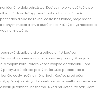
raničeného dobrodružstva. Keď sa moje kolesá točia po
 príbehu ľudskej túžby preskúmať a objavovať nové
erpentínach alebo na rovnej ceste bez konca, moje srdce
príbehy minulosti a sny o budúcnosti. Každý dotyk riadidiel je
pred nami otvára.
o básnická skladba o sile a odhodlaní. A keď som
ítim sa ako sprievodca do tajomstiev prírody. V mojich
va, v mojom karburátore každá kvapka adrenalínu. Som
rý poskytuje útočisko pre tých, čo túžia po slobode a
de končia cesty, začína môj príbeh. Keď sa pred očami
 duší, spájaný s každým kilometrom. Moje svetlá na ceste nie
 osvetľujú temnotu neznáma. A keď mi vietor líže tvár, viem,