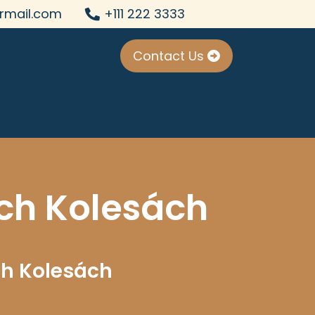
rmail.com
+111 222 3333
Contact Us
och Kolesách
ch Kolesách