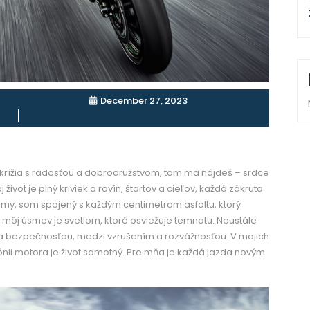
December 27, 2023
a krížia s radosťou a dobrodružstvom, tam ma nájdeš – srdce
vot je plný kriviek a rovín, štartov a cieľov, každá zákruta
my, som spojený s každým centimetrom asfaltu, ktorý
 a môj úsmev je svetlom, ktoré osviežuje temnotu. Neustále
a bezpečnosťou, medzi vzrušením a rozvážnosťou. V mojich
ónii motora je život samotný. Pre mňa je každá jazda novým