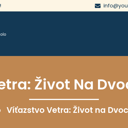
info@you
!
olo
etra: Život Na Dv
o
Víťazstvo Vetra: Život na Dvo