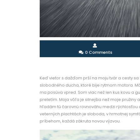
0 Comments
Keď vietor s dažďom prší na moju tvár a cesty s
slobodného ducha, ktoré bije rytmom motora. Môj ži
ma posúva vpred. Som viac než len kus kovu a gu
preletím. Moja vôľa je silnejšia než moje pružiny
hľadám tú čarovnú rovnováhu medzi rýchlosťou 
veterných plachtách je sloboda, v hrmotnej symf
príbehom, každá zákruta novou výzvou.