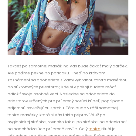
Taktiež po samotnej masáži na Vás bude čakať malý darček.
Ale poďme pekne po poriadku. Hneď po krátkom
zoznámení sa odoberiete s Vami vybranou tantra masérkou
do súkromných priestorov, kde si v pokoji budete môcť
odložiť svoje osobné veci. Následne sa odoberiete do
priestorov určených pre príjemný horúci kúpeľ, poprípade
príjemnú osviežujúcu sprchu. Táto bude v réžii samotnej
tantra masérky, ktorá si Vás takto pripraví či už po
hygienickej stránke, rovnako tak aj po stránke,,naladenia sa“
na nadchádzajúce príjemné chvíle. Celý
tantra
rituál je
základom sexuálnej energie a práce s ňou. Práve preto je