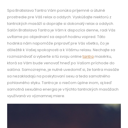
Spa Bratislava Tantra Vám ponúka príjemné a útulné
prostredie pre Váš relax a oddych. Vyskúšajte niektorú z
tantrických masáží a doprajte si dokonalý relax a oddych.
Salón Bratislava Tantra je Vám k dispozícii denne, radi Vás
uvítame po objednaní sa aspoň hodinu vopred. Táto
hodinka nám napomôže pripraviť pre Vás všetko, čo je
dôležité k Vašej spokojnosti a k Vášmu relaxu. Nechajte sa
rozmaznávať a vyberte si tú svoju online
tantra
masérku,
ktorá sa Vám bude venovať hneď po Vašom príchode do
salóna. Samozrejme, je nutné uvedomiť si, že tantra masáže
sa nezakladajú na poskytovaní sexu a teda samotného
pohlavného styku. Tantra je o niečom úplne inom, aj keď
samotná sexuálna energia je v týchto tantrických masážach
využívaná vo významnej miere.