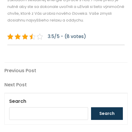
nutné aby ste sa dokonale uvoľnili a užívali si tieto výnimočné
chvíle, ktoré z Vás urobia nového človeka. Vaše zmysli
dosiahnu najvyššieho relaxu a oddychu.
3.5/5 - (8 votes)
Post
Previous
Previous Post
Post
navigation
Next
Next Post
Post
Search
Search