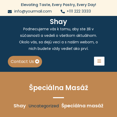
Skip
Elevating Taste, Every Pastry, Every Day!
to
info@yourmail.com
+111 222 3333
content
Shay
Podnecujeme vás k tomu, aby ste žili v
súčasnosti a vedeli o všetkom aktuálnom.
Okolo vás, sa dejú veci a s našim webom, o
nich budete vždy vedieť ako prví.
Contact Us
Špeciálna Masáž
Shay
Špeciálna masáž
Uncategorized