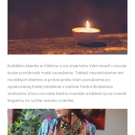
Každého klienta si Vážime a na znak toho Vám hneď v úvode
bude ponúknuté malé osvieženie. Taktiež nezabúdame ani
na stálych klientov a práve preto Vám ponúkame po
opakovanej tretej návšteve v salóne Tantra Bratislava
doživotnú zľavu na naše tantra masáže a taktiež aj na masáž
lingamu, čo určite vysoko oceníte.