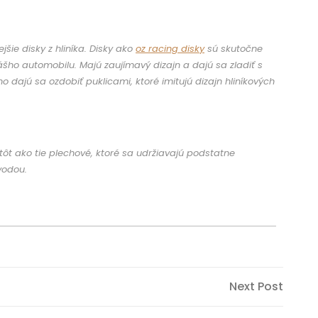
jšie disky z hliníka. Disky ako
oz racing disky
sú skutočne
šho automobilu. Majú zaujímavý dizajn a dajú sa zladiť s
 dajú sa ozdobiť puklicami, ktoré imitujú dizajn hliníkových
tôt ako tie plechové, ktoré sa udržiavajú podstatne
vodou.
Next
Next Post
Post