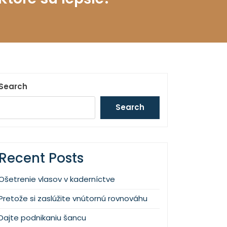
Search
Search
Recent Posts
Ošetrenie vlasov v kaderníctve
Pretože si zaslúžite vnútornú rovnováhu
Dajte podnikaniu šancu