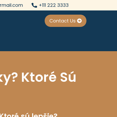
rmail.com
+111 222 3333
Contact Us
ky? Ktoré Sú
Ktoré sú lepšie?