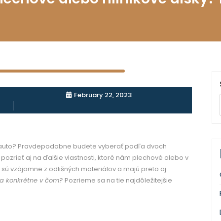
February 22, 2023
še auto? Pravdepodobne budete vyberať podľa dvoch
 pozrieť aj na ďalšie vlastnosti, ktoré nám plechové alebo v
 sú vzájomne z odlišných materiálov a majú preto aj
e a konkrétne v čom?
Pozrieme sa na tie najdôležitejšie