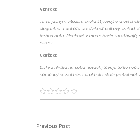
Vzhľad
:
Tu sú jasným víťazom oveľa štýlovejšie a esteticke
elegantné a dokážu pozdvihnúť celkový vzhľad vá
farbou auta. Plechové v tomto bode zaostávajú, no
diskov.
Údržba
:
Disky z hliníka na seba nezachytávajú toľko nečis
náročnejšie. Elektróny prakticky stačí prebehnúť 
Post
Previous
Previous Post
Post
navigation