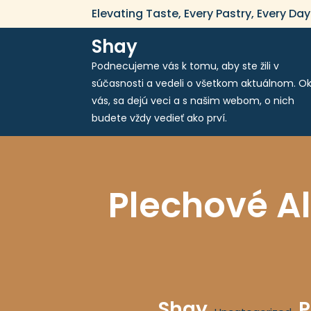
Skip
Elevating Taste, Every Pastry, Every Day
to
content
Shay
Podnecujeme vás k tomu, aby ste žili v
súčasnosti a vedeli o všetkom aktuálnom. Ok
vás, sa dejú veci a s našim webom, o nich
budete vždy vedieť ako prví.
Plechové Al
Shay
P