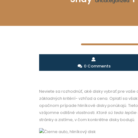
Uncategorized
0 Comments
Neviete sa rozhodnúť, aké disky vybrať pre va
základných kritérií- vzhľad a cena. Oplatí sa však
opačnom prípade hliníkové disky ponúkajú. Tieto
vzájomne odlišné vlastnosti.
Ktoré sú teda lepši
stránky a zistíme, v čom konkrétne disky bodujú.