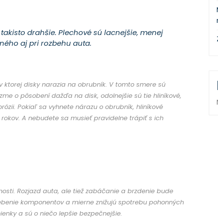
o takisto drahšie. Plechové sú lacnejšie, menej
iného aj pri rozbehu auta.
 v ktorej disky narazia na obrubník. V tomto smere sú
zme o pôsobení dažďa na disk, odolnejšie sú tie hliníkové,
ózii. Pokiaľ sa vyhnete nárazu o obrubník, hliníkové
 rokov. A nebudete sa musieť pravidelne trápiť s ich
osti. Rozjaz
d auta, ale tiež zabáčanie a brzdenie bude
rebenie komponentov a mierne znižujú spotrebu pohonných
nky a sú o niečo lepšie bezpečnejšie.