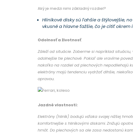
Aký je medzi nimi základný rozdiel?
Hliníkové disky sú ľahšie a štýlovejšie, n
vkusné a hlavne ťažšie, čo je cítiť okrem 
Odolnosť a životnosť
:
Záleží od situácie. Zoberme si napríklad situáciu,
odolnejšie tie plechové. Pokiaľ ale vravíme poved
nakoľko na rozdiel od plechových nepodliehajú kor
elektróny majú tendenciu vydržať dlhšie, niekoľko
opravou.
Jazdné vlastnosti:
Elektróny (hliník) bodujú vďaka svojej nižšej hmotn
komfortnejšie s hliníkovými diskami.
Znižujú opot
hmôt. Do plechových sa ale zasa nedostanú kamie