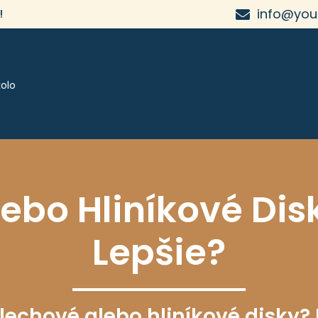
info@you
!
olo
ebo Hliníkové Dis
Lepšie?
lechové alebo hliníkové disky? 